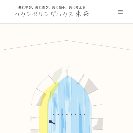
内
容
を
ス
キ
ッ
プ